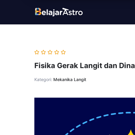
Lewati
ke
konten
Fisika Gerak Langit dan Din
Kategori:
Mekanika Langit