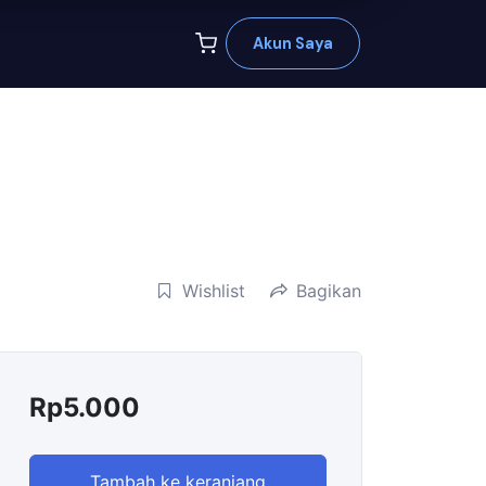
Akun Saya
Wishlist
Bagikan
Rp
5.000
Tambah ke keranjang