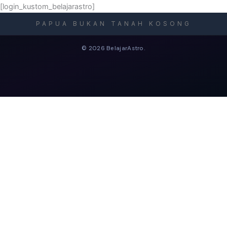
[login_kustom_belajarastro]
PAPUA BUKAN TANAH KOSONG
© 2026 BelajarAstro.