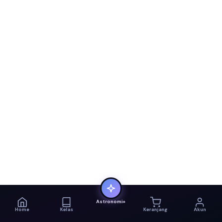
Astronomi+
Home
Kelas
Keranjang
Akun