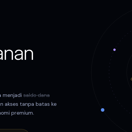
anan
a menjadi
saldo dana
n akses tanpa batas ke
onomi premium.