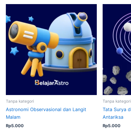
Tanpa kategori
Tanpa kategori
Astronomi Observasional dan Langit
Tata Surya 
Malam
Antariksa
Rp
5.000
Rp
5.000