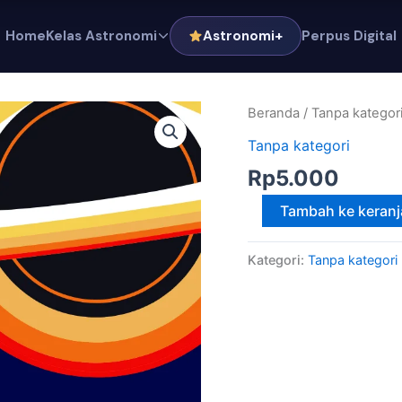
Home
Kelas Astronomi
Astronomi+
Perpus Digital
Kuantitas
Beranda
/
Tanpa kategor
Lubang
Tanpa kategori
Hitam,
Rp
5.000
Relativitas,
dan
Tambah ke keran
Struktur
Ruang-
Kategori:
Tanpa kategori
Waktu