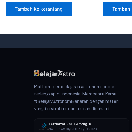
Tambah ke keranjang
Tambah 
Platform pembelajaran astronomi online
terlengkap di Indonesia. Membantu Kamu
#BelajarAstronomiBeneran dengan materi
yang terstruktur dan mudah dipahami.
Terdaftar PSE Komdigi RI
No. 011645.01/DJAI.PSE/10/2023