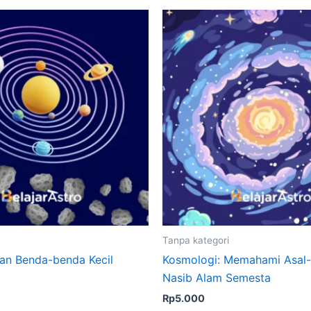
Tanpa kategori
dan Benda-benda Kecil
Kosmologi: Memahami Asal-
Nasib Alam Semesta
Rp
5.000