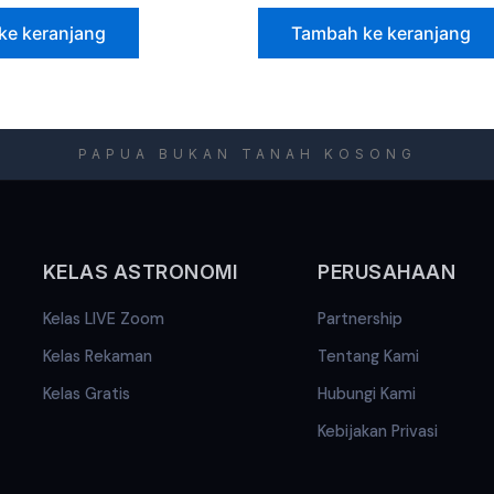
ke keranjang
Tambah ke keranjang
PAPUA BUKAN TANAH KOSONG
KELAS ASTRONOMI
PERUSAHAAN
Kelas LIVE Zoom
Partnership
Kelas Rekaman
Tentang Kami
Kelas Gratis
Hubungi Kami
Kebijakan Privasi