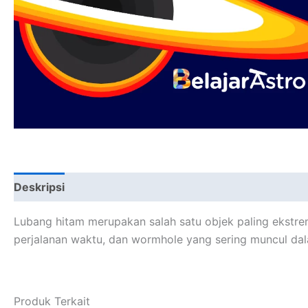
Deskripsi
Lubang hitam merupakan salah satu objek paling ekstrem
perjalanan waktu, dan wormhole yang sering muncul da
Produk Terkait