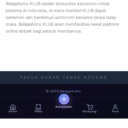
BelajarAstro KLUB adalah komunitas astronomi virtual
pertama di Indonesia, di mana member KLUB dapat
berteman dan berdiskusi astronomi bersama tanpa tatap
muka. BelajarAstro KLUB akan memfasilitasi lewat platform
online terbaik bagi seluruh membernya.
PAPUA BUKAN TANAH KOSONG
© 2026 BelajarAstro.
Astronomi+
Home
Kelas
Keranjang
Akun