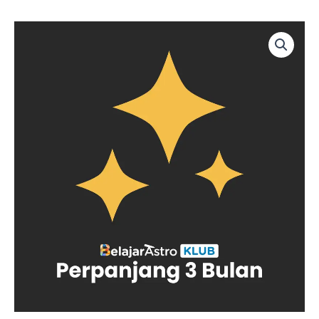
Lewati
ke
Kuantitas
konten
Perpanjang
3
Bulan
BelajarAstro
KLUB